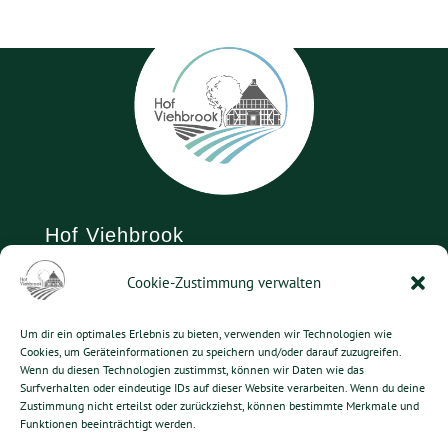
Hof Viehbrook
Cookie-Zustimmung verwalten
Viehbrooker Weg 6
24619 Rendswühren
Um dir ein optimales Erlebnis zu bieten, verwenden wir Technologien wie
Telefon: 04394 992356
Cookies, um Geräteinformationen zu speichern und/oder darauf zuzugreifen.
Wenn du diesen Technologien zustimmst, können wir Daten wie das
Telefax: 04394 992355
Surfverhalten oder eindeutige IDs auf dieser Website verarbeiten. Wenn du deine
E-Mail:
info@hof-viehbrook.de
Zustimmung nicht erteilst oder zurückziehst, können bestimmte Merkmale und
Funktionen beeinträchtigt werden.
Kontakt