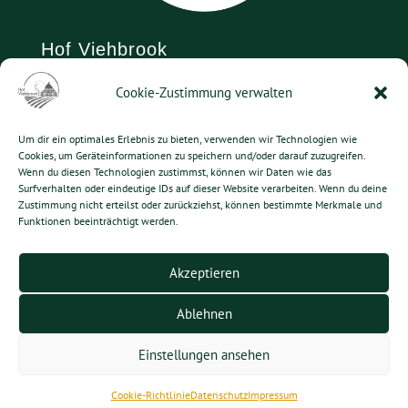
Hof Viehbrook
Cookie-Zustimmung verwalten
Viehbrooker Weg 6
24619 Rendswühren
Um dir ein optimales Erlebnis zu bieten, verwenden wir Technologien wie
Telefon: 04394 992356
Cookies, um Geräteinformationen zu speichern und/oder darauf zuzugreifen.
Wenn du diesen Technologien zustimmst, können wir Daten wie das
Telefax: 04394 992355
Surfverhalten oder eindeutige IDs auf dieser Website verarbeiten. Wenn du deine
E-Mail:
info@hof-viehbrook.de
Zustimmung nicht erteilst oder zurückziehst, können bestimmte Merkmale und
Funktionen beeinträchtigt werden.
Kontakt
Akzeptieren
Datenschutz
Ablehnen
Impressum
Einstellungen ansehen
Cookie-Richtlinie
Datenschutz
Impressum